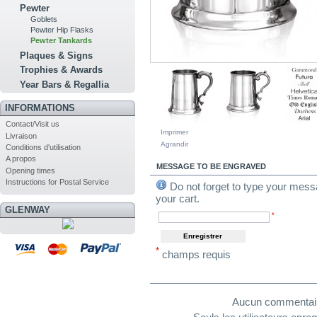
Pewter
Goblets
Pewter Hip Flasks
Pewter Tankards
Plaques & Signs
Trophies & Awards
Year Bars & Regallia
INFORMATIONS
Contact/Visit us
Imprimer
Livraison
Agrandir
Conditions d'utilisation
A propos
MESSAGE TO BE ENGRAVED
Opening times
Instructions for Postal Service
Do not forget to type your messa
your cart.
GLENWAY
*
*
champs requis
COMMENTAIRES (0)
Aucun commentaire