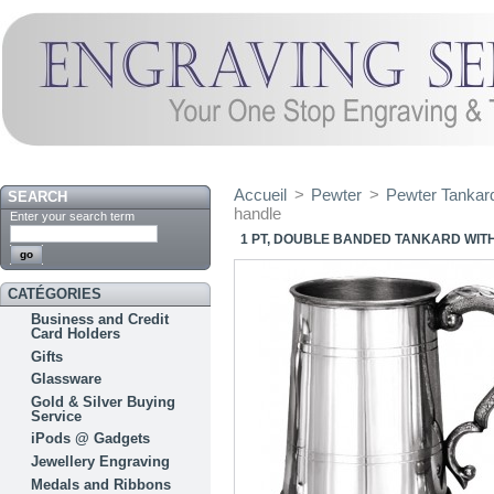
Accueil
>
Pewter
>
Pewter Tankar
SEARCH
handle
Enter your search term
1 PT, DOUBLE BANDED TANKARD WIT
CATÉGORIES
Business and Credit
Card Holders
Gifts
Glassware
Gold & Silver Buying
Service
iPods @ Gadgets
Jewellery Engraving
Medals and Ribbons