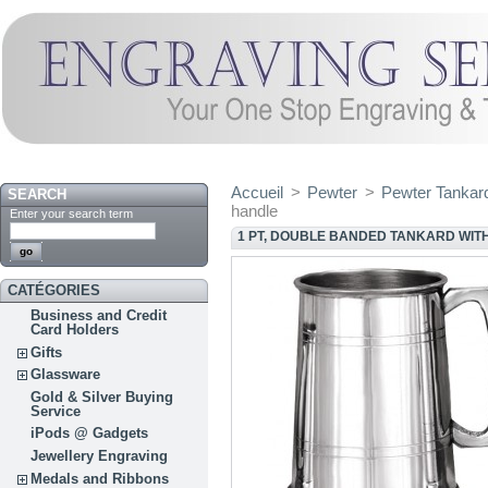
Accueil
>
Pewter
>
Pewter Tankar
SEARCH
handle
Enter your search term
1 PT, DOUBLE BANDED TANKARD WI
CATÉGORIES
Business and Credit
Card Holders
Gifts
Glassware
Gold & Silver Buying
Service
iPods @ Gadgets
Jewellery Engraving
Medals and Ribbons