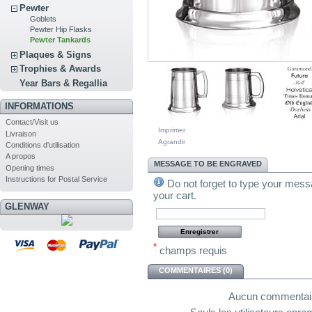
Pewter
Goblets
Pewter Hip Flasks
Pewter Tankards
Plaques & Signs
Trophies & Awards
Year Bars & Regallia
INFORMATIONS
Contact/Visit us
Imprimer
Livraison
Agrandir
Conditions d'utilisation
A propos
MESSAGE TO BE ENGRAVED
Opening times
Instructions for Postal Service
Do not forget to type your messa
your cart.
GLENWAY
*
champs requis
COMMENTAIRES (0)
Aucun commentaire