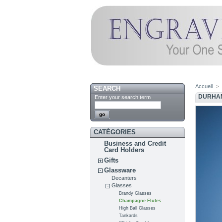
Accueil
>
SEARCH
DURHAM
Enter your search term
CATÉGORIES
Business and Credit
Card Holders
Gifts
Glassware
Decanters
Glasses
Brandy Glasses
Champagne Flutes
High Ball Glasses
Tankards