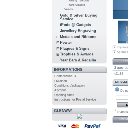
Whisky Tumblers
Wine Glasses
Vases
Gold & Silver Buying
Service
iPods @ Gadgets
Jewellery Engraving
Medals and Ribbons
Pewter
Imprimer
Plaques & Signs
Agrandir
Trophies & Awards
Year Bars & Regallia
PR
2 quantit
INFORMATIONS
-£1.99
Contact/Visit us
Livraison
MESSAG
Conditions d'utilisation
A propos
Do not
Opening times
Instructions for Postal Service
GLENWAY
*
champs 
EN S