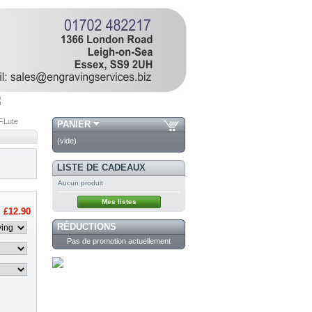
FLute
PANIER
(vide)
LISTE DE CADEAUX
Aucun produit
Mes listes
£12.90
RÉDUCTIONS
Pas de promotion actuellement