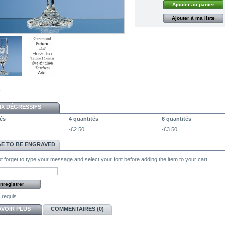
Ajouter à ma liste
IX DÉGRESSIFS
és
4 quantités
6 quantités
-£2.50
-£3.50
E TO BE ENGRAVED
 forget to type your message and select your font before adding the item to your cart.
requis
AVOIR PLUS
COMMENTAIRES (0)