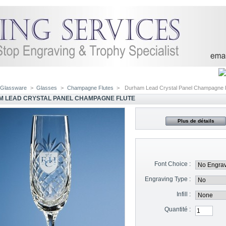
Glassware
>
Glasses
>
Champagne Flutes
>
Durham Lead Crystal Panel Champagne 
 LEAD CRYSTAL PANEL CHAMPAGNE FLUTE
Plus de détails
Font Choice :
Engraving Type :
Infill :
Quantité :