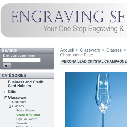
Accueil
>
Glassware
>
Glasses
>
SEARCH
Champagne Flute
Enter your search term
VERONA LEAD CRYSTAL CHAMPAGNE
CATÉGORIES
Business and Credit
Card Holders
Gifts
Glassware
Decanters
Glasses
Brandy Glasses
Champagne Flutes
High Ball Glasses
Tankards