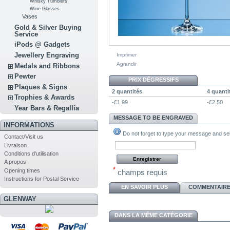
Whisky Tumblers
Wine Glasses
Vases
Gold & Silver Buying
Service
iPods @ Gadgets
Jewellery Engraving
Imprimer
Agrandir
Medals and Ribbons
Pewter
PRIX DÉGRESSIFS
Plaques & Signs
2 quantités
4 quanti
Trophies & Awards
-£1.99
-£2.50
Year Bars & Regallia
MESSAGE TO BE ENGRAVED
INFORMATIONS
Do not forget to type your message and sele
Contact/Visit us
Livraison
Conditions d'utilisation
A propos
*
Opening times
champs requis
Instructions for Postal Service
EN SAVOIR PLUS
COMMENTAIRES
GLENWAY
DANS LA MÊME CATÉGORIE