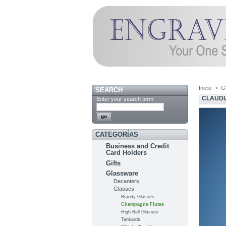
Inicio
>
G
SEARCH
CLAUDI
Enter your search term
CATEGORÍAS
Business and Credit
Card Holders
Gifts
Glassware
Decanters
Glasses
Brandy Glasses
Champagne Flutes
High Ball Glasses
Tankards