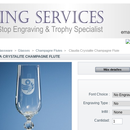
lassware
>
Glasses
>
Champagne Flutes
>
Claudia Crystalite Champagne Flute
A CRYSTALITE CHAMPAGNE FLUTE
Más detalles
Font Choice :
Engraving Type :
Infill :
Cantidad: