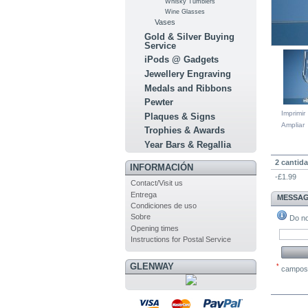
Whisky Tumblers
Wine Glasses
Vases
Gold & Silver Buying
Service
iPods @ Gadgets
Jewellery Engraving
Medals and Ribbons
Pewter
Imprimir
Plaques & Signs
Ampliar
Trophies & Awards
Year Bars & Regallia
PREC
2 cantid
INFORMACIÓN
-£1.99
Contact/Visit us
Entrega
MESSAG
Condiciones de uso
Sobre
Do not
Opening times
Instructions for Postal Service
GLENWAY
*
campos o