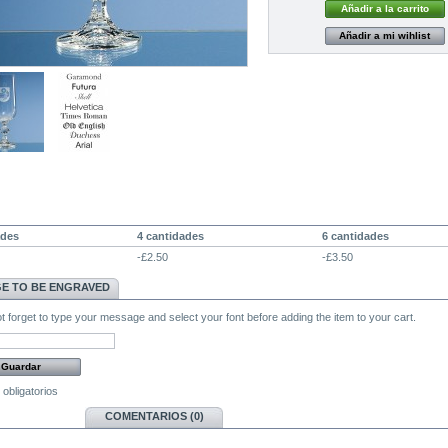
Añadir a mi wihlist
IOS DEGRESIVOS
ades
4 cantidades
6 cantidades
-£2.50
-£3.50
E TO BE ENGRAVED
 forget to type your message and select your font before adding the item to your cart.
bligatorios
MÁS
COMENTARIOS (0)