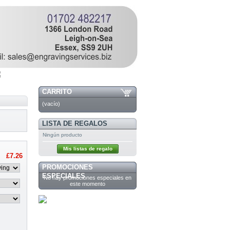
CARRITO
(vacío)
LISTA DE REGALOS
Ningún producto
Mis listas de regalo
£7.26
PROMOCIONES
ESPECIALES
No hay promociones especiales en
este momento